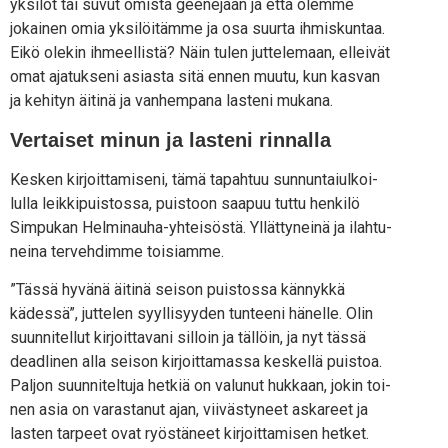
yksi­löt tai suvut omis­ta gee­ne­jään ja että olem­me
jokai­nen omia yksi­löi­täm­me ja osa suur­ta ihmis­kun­taa.
Eikö ole­kin ihmeel­lis­tä? Näin tulen jut­te­le­maan, ellei­vät
omat aja­tuk­se­ni asias­ta sitä ennen muu­tu, kun kas­van
ja kehi­tyn äiti­nä ja van­hem­pa­na las­te­ni mukana.
Vertaiset minun ja lasteni rinnalla
Kes­ken kir­joit­ta­mi­se­ni, tämä tapah­tuu sun­nun­tai­ul­koi­
lul­la leik­ki­puis­tos­sa, puis­toon saa­puu tut­tu hen­ki­lö
Sim­pu­kan Hel­mi­nau­ha-yhtei­sös­tä. Yllät­ty­nei­nä ja ilah­tu­
nei­na ter­veh­dim­me toisiamme.
”Täs­sä hyvä­nä äiti­nä sei­son puis­tos­sa kän­nyk­kä
kädes­sä”, jut­te­len syyl­li­syy­den tun­tee­ni hänel­le. Olin
suun­ni­tel­lut kir­joit­ta­va­ni sil­loin ja täl­löin, ja nyt täs­sä
dead­li­nen alla sei­son kir­joit­ta­mas­sa kes­kel­lä puis­toa.
Pal­jon suun­ni­tel­tu­ja het­kiä on valu­nut huk­kaan, jokin toi­
nen asia on varas­ta­nut ajan, vii­väs­ty­neet aska­reet ja
las­ten tar­peet ovat ryös­tä­neet kir­joit­ta­mi­sen het­ket.