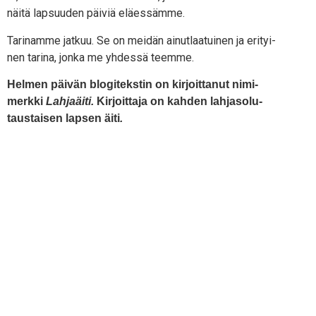
näi­tä lap­suu­den päi­viä eläessämme.
Tari­nam­me jat­kuu. Se on mei­dän ainut­laa­tui­nen ja eri­tyi­
nen tari­na, jon­ka me yhdes­sä teemme.
Hel­men päi­vän blo­gi­teks­tin on kir­joit­ta­nut nimi­
merk­ki
L
ahja­äi­ti.
Kir­joit­ta­ja on kah­den lah­ja­so­lu­
taus­tai­sen lap­sen äiti
.