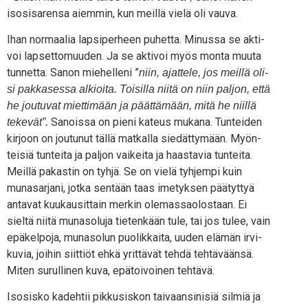
iso­si­sa­ren­sa aiem­min, kun meil­lä vie­lä oli vauva.
Ihan nor­maa­lia lap­si­per­heen puhet­ta. Minus­sa se akti­
voi lap­set­to­muu­den. Ja se akti­voi myös mon­ta muu­ta
tun­net­ta. Sanon mie­hel­le­ni ”
niin, ajat­te­le, jos meil­lä oli­
si pak­ka­ses­sa alkioi­ta. Toi­sil­la nii­tä on niin pal­jon, että
he jou­tu­vat miet­ti­mään ja päät­tä­mään, mitä he niil­lä
Sanois­sa on pie­ni kateus muka­na. Tun­tei­den
teke­vät”.
kir­joon on jou­tu­nut täl­lä mat­kal­la sie­dät­ty­mään. Myön­
tei­siä tun­tei­ta ja pal­jon vai­kei­ta ja haas­ta­via tun­tei­ta.
Meil­lä pakas­tin on tyh­jä. Se on vie­lä tyh­jem­pi kuin
muna­sar­ja­ni, jot­ka sen­tään taas ime­tyk­sen pää­tyt­tyä
anta­vat kuu­kausit­tain mer­kin ole­mas­sao­los­taan. Ei
siel­tä nii­tä muna­so­lu­ja tie­ten­kään tule, tai jos tulee, vain
epä­kel­po­ja, muna­so­lun puo­lik­kai­ta, uuden elä­män irvi­
ku­via, joi­hin siit­tiöt ehkä yrit­tä­vät teh­dä teh­tä­vään­sä.
Miten surul­li­nen kuva, epä­toi­voi­nen tehtävä.
Iso­sis­ko kadeh­tii pik­kusis­kon tai­vaan­si­ni­siä sil­miä ja