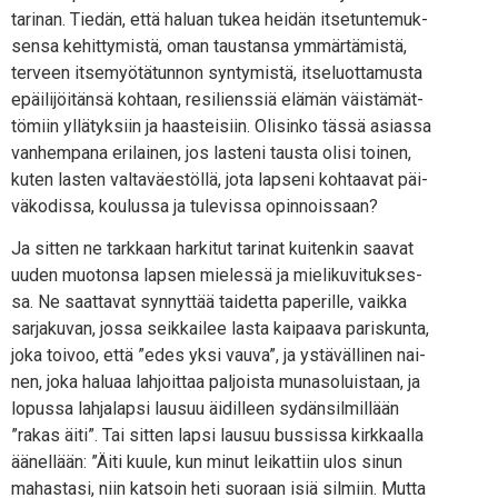
tari­nan. Tie­dän, että haluan tukea hei­dän itse­tun­te­muk­
sen­sa kehit­ty­mis­tä, oman taus­tan­sa ymmär­tä­mis­tä,
ter­veen itse­myö­tä­tun­non syn­ty­mis­tä, itse­luot­ta­mus­ta
epäi­li­jöi­tän­sä koh­taan, resi­liens­siä elä­män väis­tä­mät­
tö­miin yllä­tyk­siin ja haas­tei­siin. Oli­sin­ko täs­sä asias­sa
van­hem­pa­na eri­lai­nen, jos las­te­ni taus­ta oli­si toi­nen,
kuten las­ten val­ta­väes­töl­lä, jota lap­se­ni koh­taa­vat päi­
vä­ko­dis­sa, kou­lus­sa ja tule­vis­sa opinnoissaan?
Ja sit­ten ne tark­kaan har­ki­tut tari­nat kui­ten­kin saa­vat
uuden muo­ton­sa lap­sen mie­les­sä ja mie­li­ku­vi­tuk­ses­
sa. Ne saat­ta­vat syn­nyt­tää tai­det­ta pape­ril­le, vaik­ka
sar­ja­ku­van, jos­sa seik­kai­lee las­ta kai­paa­va paris­kun­ta,
joka toi­voo, että ”edes yksi vau­va”, ja ystä­väl­li­nen nai­
nen, joka halu­aa lah­joit­taa pal­jois­ta muna­so­luis­taan, ja
lopus­sa lah­ja­lap­si lausuu äidil­leen sydän­sil­mil­lään
”rakas äiti”. Tai sit­ten lap­si lausuu bus­sis­sa kirk­kaal­la
äänel­lään: ”Äiti kuu­le, kun minut lei­kat­tiin ulos sinun
mahas­ta­si, niin kat­soin heti suo­raan isiä sil­miin. Mut­ta