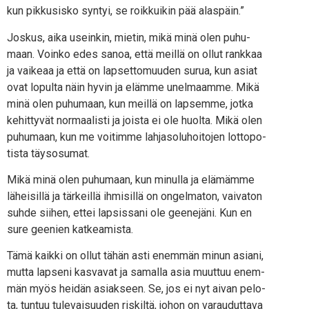
kun pik­kusis­ko syn­tyi, se roik­kui­kin pää alaspäin.”
Jos­kus, aika usein­kin, mie­tin, mikä minä olen puhu­
maan. Voin­ko edes sanoa, että meil­lä on ollut rank­kaa
ja vai­ke­aa ja että on lap­set­to­muu­den surua, kun asiat
ovat lopul­ta näin hyvin ja eläm­me unel­maam­me. Mikä
minä olen puhu­maan, kun meil­lä on lap­sem­me, jot­ka
kehit­ty­vät nor­maa­lis­ti ja jois­ta ei ole huol­ta. Mikä olen
puhu­maan, kun me voi­tim­me lah­ja­so­lu­hoi­to­jen lot­to­po­
tis­ta täysosumat.
Mikä minä olen puhu­maan, kun minul­la ja elä­mäm­me
lähei­sil­lä ja tär­keil­lä ihmi­sil­lä on ongel­ma­ton, vai­va­ton
suh­de sii­hen, ettei lap­sis­sa­ni ole gee­ne­jä­ni. Kun en
sure gee­nien katkeamista.
Tämä kaik­ki on ollut tähän asti enem­män minun asia­ni,
mut­ta lap­se­ni kas­va­vat ja samal­la asia muut­tuu enem­
män myös hei­dän asiak­seen. Se, jos ei nyt aivan pelo­
ta, tun­tuu tule­vai­suu­den ris­kil­tä, johon on varau­dut­ta­va