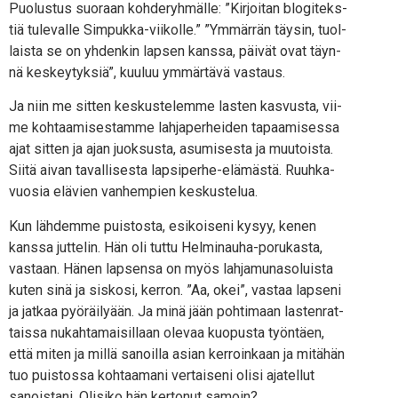
Puo­lus­tus suo­raan koh­de­ryh­mäl­le: ”Kir­joi­tan blo­gi­teks­
tiä tule­val­le Sim­puk­ka-vii­kol­le.” ”Ymmär­rän täy­sin, tuol­
lais­ta se on yhden­kin lap­sen kans­sa, päi­vät ovat täyn­
nä kes­key­tyk­siä”, kuu­luu ymmär­tä­vä vastaus.
Ja niin me sit­ten kes­kus­te­lem­me las­ten kas­vus­ta, vii­
me koh­taa­mi­ses­tam­me lah­ja­per­hei­den tapaa­mi­ses­sa
ajat sit­ten ja ajan juok­sus­ta, asu­mi­ses­ta ja muu­tois­ta.
Sii­tä aivan taval­li­ses­ta lap­si­per­he-elä­mäs­tä. Ruuh­ka­
vuo­sia elä­vien van­hem­pien keskustelua.
Kun läh­dem­me puis­tos­ta, esi­koi­se­ni kysyy, kenen
kans­sa jut­te­lin. Hän oli tut­tu Hel­mi­nau­ha-poru­kas­ta,
vas­taan. Hänen lap­sen­sa on myös lah­ja­mu­na­so­luis­ta
kuten sinä ja sis­ko­si, ker­ron. ”Aa, okei”, vas­taa lap­se­ni
ja jat­kaa pyö­räi­ly­ään. Ja minä jään poh­ti­maan las­ten­rat­
tais­sa nukah­ta­mai­sil­laan ole­vaa kuo­pus­ta työn­täen,
että miten ja mil­lä sanoil­la asian ker­roin­kaan ja mitä­hän
tuo puis­tos­sa koh­taa­ma­ni ver­tai­se­ni oli­si aja­tel­lut
sanois­ta­ni. Oli­si­ko hän ker­to­nut samoin?