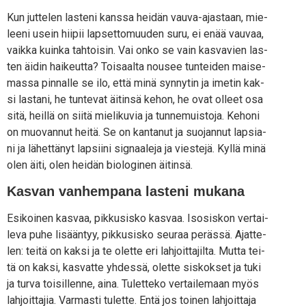
Kun jut­te­len las­te­ni kans­sa hei­dän vau­va-ajas­taan, mie­
lee­ni usein hii­pii lap­set­to­muu­den suru, ei enää vau­vaa,
vaik­ka kuin­ka tah­toi­sin. Vai onko se vain kas­va­vien las­
ten äidin hai­keut­ta? Toi­saal­ta nousee tun­tei­den mai­se­
mas­sa pin­nal­le se ilo, että minä syn­ny­tin ja ime­tin kak­
si las­ta­ni, he tun­te­vat äitin­sä kehon, he ovat olleet osa
sitä, heil­lä on sii­tä mie­li­ku­via ja tun­ne­muis­to­ja. Keho­ni
on muo­van­nut hei­tä. Se on kan­ta­nut ja suo­jan­nut lap­sia­
ni ja lähet­tä­nyt lap­sii­ni sig­naa­le­ja ja vies­te­jä. Kyl­lä minä
olen äiti, olen hei­dän bio­lo­gi­nen äitinsä.
Kasvan vanhempana lasteni mukana
Esi­koi­nen kas­vaa, pik­kusis­ko kas­vaa. Iso­sis­kon ver­tai­
le­va puhe lisään­tyy, pik­kusis­ko seu­raa peräs­sä. Ajat­te­
len: tei­tä on kak­si ja te olet­te eri lah­joit­ta­jil­ta. Mut­ta tei­
tä on kak­si, kas­vat­te yhdes­sä, olet­te sis­kok­set ja tuki
ja tur­va toi­sil­len­ne, aina. Tulet­te­ko ver­tai­le­maan myös
lah­joit­ta­jia. Var­mas­ti tulet­te. Entä jos toi­nen lah­joit­ta­ja