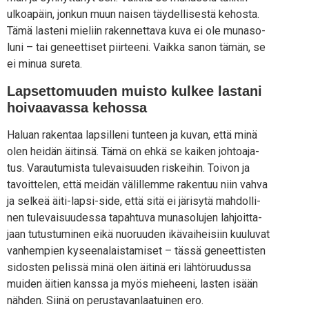
ulkoa­päin, jon­kun muun nai­sen täy­del­li­ses­tä kehos­ta.
Tämä las­te­ni mie­liin raken­net­ta­va kuva ei ole muna­so­
lu­ni – tai geneet­ti­set piir­tee­ni. Vaik­ka sanon tämän, se
ei minua sureta.
Lapsettomuuden
muisto
kulkee lastani
hoivaavassa kehossa
Haluan raken­taa lap­sil­le­ni tun­teen ja kuvan, että minä
olen hei­dän äitin­sä. Tämä on ehkä se kai­ken joh­toa­ja­
tus. Varau­tu­mis­ta tule­vai­suu­den ris­kei­hin. Toi­von ja
tavoit­te­len, että mei­dän välil­lem­me raken­tuu niin vah­va
ja sel­keä äiti-lap­si-side, että sitä ei järi­sy­tä mah­dol­li­
nen tule­vai­suu­des­sa tapah­tu­va muna­so­lu­jen lah­joit­ta­
jaan tutus­tu­mi­nen eikä nuo­ruu­den ikä­vai­hei­siin kuu­lu­vat
van­hem­pien kysee­na­lais­ta­mi­set – täs­sä geneet­tis­ten
sidos­ten pelis­sä minä olen äiti­nä eri läh­tö­ruu­dus­sa
mui­den äitien kans­sa ja myös mie­hee­ni, las­ten isään
näh­den. Sii­nä on perus­ta­van­laa­tui­nen ero.