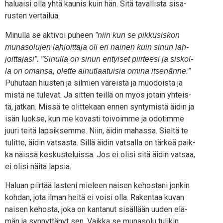
haluai­si olla yhtä kau­nis kuin hän. Sitä taval­lis­ta sisa­
rus­ten vertailua.
Minul­la se akti­voi puheen
”niin kun se pik­kusis­kon
muna­so­lu­jen lah­joit­ta­ja oli eri nai­nen kuin sinun lah­
joit­ta­ja­si”. ”Sinul­la on sinun eri­tyi­set piir­tee­si ja sis­kol­
la on oman­sa, olet­te ainut­laa­tui­sia omi­na itse­nän­ne.”
Puhu­taan hius­ten ja sil­mien väreis­tä ja muo­dois­ta ja
mis­tä ne tule­vat. Ja sit­ten teil­lä on myös jotain yhteis­
tä, jat­kan. Mis­sä te olit­te­kaan ennen syn­ty­mis­tä äidin ja
isän luok­se, kun me kovas­ti toi­voim­me ja odo­tim­me
juu­ri tei­tä lap­sik­sem­me. Niin, äidin mahas­sa. Siel­tä te
tulit­te, äidin vat­sas­ta. Sil­lä äidin vat­sal­la on tär­keä paik­
ka näis­sä kes­kus­te­luis­sa. Jos ei oli­si sitä äidin vat­saa,
ei oli­si näi­tä lapsia.
Haluan piir­tää las­te­ni mie­leen nai­sen kehos­ta­ni jon­kin
koh­dan, jota ilman hei­tä ei voi­si olla. Raken­taa kuvan
nai­sen kehos­ta, joka on kan­ta­nut sisäl­lään uuden elä­
män ja syn­nyt­tä­nyt sen. Vaik­ka se muna­so­lu tuli­kin