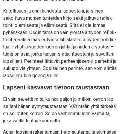
Kii­tol­li­suus ja onni kah­des­ta lap­ses­ta­ni, ja sii­hen
sekoit­tu­va monien tun­tei­den kir­jo sekä jat­ku­va reflek­
toin­ti ole­mi­ses­ta ja elä­mi­ses­tä. Sii­tä ei ole lomaa
pyhä­nä­kään. Usein tämä on vain yleis­tä äitiy­den reflek­
toin­tia, välil­lä taas eri­tyis­tä lah­ja­las­ten äitiy­den poh­din­
taa. Pyhät ja vuo­den kier­ron juh­lat ja nii­den arvos­tus –
tämä on asia, jon­ka haluan siir­tää itses­tä­ni ja suvul­ta­ni
lap­sil­le­ni. Perin­teet liit­tä­vät per­heen­jä­se­niä, per­hei­tä ja
suku­pol­via yhteen. Sosi­aa­li­nen perin­tö, sen voin siir­tää
lap­sil­le­ni, kun gee­ne­jä­ni en.
Lapseni kasvavat tietoon taustastaan
Ei vain se, että mitä, kuin­ka pal­jon ja mil­loin ker­ron lap­
sel­le­ni hänen syn­ty­taus­tas­taan. Vähin­tään yhtä tär­ke­ää
on se, miten ker­ron. Se on van­hem­muu­den vas­tuu­ta,
joka välil­lä tun­tuu kuormalta.
Autan lap­sia­ni raken­ta­maan tie­toi­suu­ten­sa ja elä­män­sä