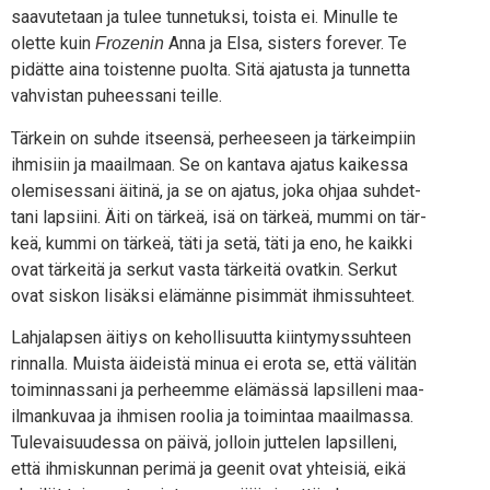
saa­vu­te­taan ja tulee tun­ne­tuk­si, tois­ta ei. Minul­le te
olet­te kuin
Anna ja Elsa, sis­ters fore­ver. Te
Froze­nin
pidät­te aina tois­ten­ne puol­ta. Sitä aja­tus­ta ja tun­net­ta
vah­vis­tan puhees­sa­ni teille.
Tär­kein on suh­de itseen­sä, per­hee­seen ja tär­keim­piin
ihmi­siin ja maa­il­maan. Se on kan­ta­va aja­tus kai­kes­sa
ole­mi­ses­sa­ni äiti­nä, ja se on aja­tus, joka ohjaa suh­det­
ta­ni lap­sii­ni. Äiti on tär­keä, isä on tär­keä, mum­mi on tär­
keä, kum­mi on tär­keä, täti ja setä, täti ja eno, he kaik­ki
ovat tär­kei­tä ja ser­kut vas­ta tär­kei­tä ovat­kin. Ser­kut
ovat sis­kon lisäk­si elä­män­ne pisim­mät ihmissuhteet.
Lah­ja­lap­sen äitiys on kehol­li­suut­ta kiin­ty­mys­suh­teen
rin­nal­la. Muis­ta äideis­tä minua ei ero­ta se, että väli­tän
toi­min­nas­sa­ni ja per­heem­me elä­mäs­sä lap­sil­le­ni maa­
il­man­ku­vaa ja ihmi­sen roo­lia ja toi­min­taa maa­il­mas­sa.
Tule­vai­suu­des­sa on päi­vä, jol­loin jut­te­len lap­sil­le­ni,
että ihmis­kun­nan peri­mä ja gee­nit ovat yhtei­siä, eikä