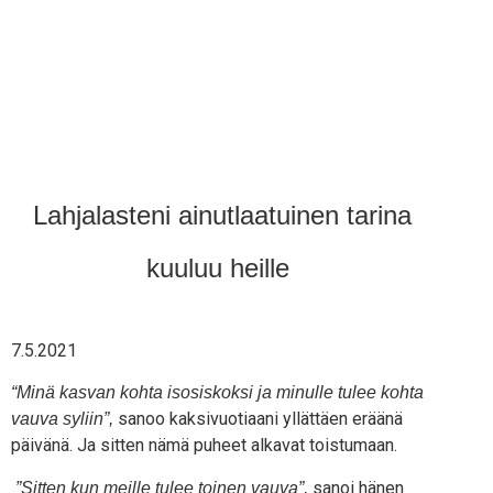
Lahjalasteni ainutlaatuinen tarina
kuuluu heille
7.5.2021
“Minä kas­van koh­ta iso­sis­kok­si ja minul­le tulee koh­ta
sanoo kak­si­vuo­ti­aa­ni yllät­täen erää­nä
vau­va syliin”,
päi­vä­nä. Ja sit­ten nämä puheet alka­vat toistumaan.
sanoi hänen
”Sit­ten kun meil­le tulee toi­nen vau­va”,