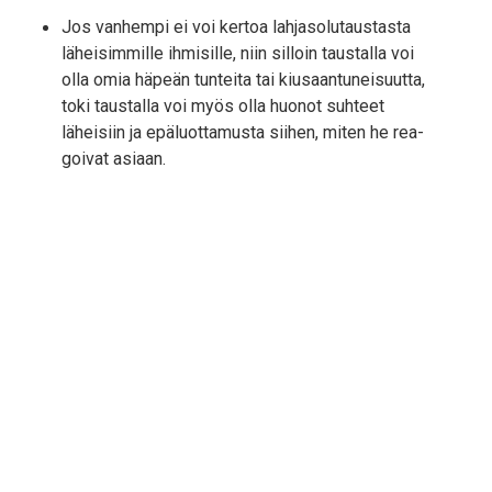
Jos van­hem­pi ei voi ker­toa lah­ja­so­lu­taus­tas­ta
lähei­sim­mil­le ihmi­sil­le, niin sil­loin taus­tal­la voi
olla omia häpeän tun­tei­ta tai kiusaan­tu­nei­suut­ta,
toki taus­tal­la voi myös olla huo­not suh­teet
lähei­siin ja epä­luot­ta­mus­ta sii­hen, miten he rea­
goi­vat asiaan.