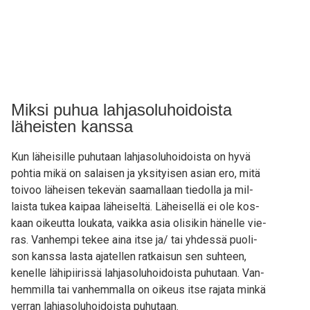
Miksi puhua lahjasoluhoidoista
läheisten kanssa
Kun lähei­sil­le puhu­taan lah­ja­so­lu­hoi­dois­ta on hyvä
poh­tia mikä on salai­sen ja yksi­tyi­sen asian ero, mitä
toi­voo lähei­sen teke­vän saa­mal­laan tie­dol­la ja mil­
lais­ta tukea kai­paa lähei­sel­tä. Lähei­sel­lä ei ole kos­
kaan oikeut­ta lou­ka­ta, vaik­ka asia oli­si­kin hänel­le vie­
ras. Van­hem­pi tekee aina itse ja/ tai yhdes­sä puo­li­
son kans­sa las­ta aja­tel­len rat­kai­sun sen suh­teen,
kenel­le lähi­pii­ris­sä lah­ja­so­lu­hoi­dois­ta puhu­taan. Van­
hem­mil­la tai van­hem­mal­la on oikeus itse raja­ta min­kä
ver­ran lah­ja­so­lu­hoi­dois­ta puhutaan.