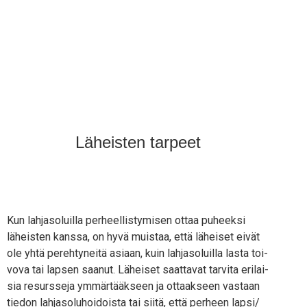
Läheisten tarpeet
Kun lah­ja­so­luil­la per­heel­lis­ty­mi­sen ottaa puheek­si
läheis­ten kans­sa, on hyvä muis­taa, että lähei­set eivät
ole yhtä pereh­ty­nei­tä asi­aan, kuin lah­ja­so­luil­la las­ta toi­
vo­va tai lap­sen saa­nut. Lähei­set saat­ta­vat tar­vi­ta eri­lai­
sia resurs­se­ja ymmär­tääk­seen ja ottaak­seen vas­taan
tie­don lah­ja­so­lu­hoi­dois­ta tai sii­tä, että per­heen lapsi/