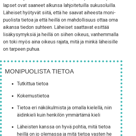
lap­set ovat saa­neet alkun­sa lah­joi­te­tuil­la sukuso­luil­la.
Lähei­set hyö­ty­vät sii­tä, että he saa­vat aihees­ta moni­
puo­lis­ta tie­toa ja että heil­lä on mah­dol­li­suus ottaa oma
aikan­sa tie­don suh­teen. Lähei­set saat­ta­vat esit­tää
lisä­ky­sy­myk­siä ja heil­lä on sii­hen oikeus, van­hem­mal­la
on toki myös aina oikeus raja­ta, mitä ja min­kä lähei­sil­le
on tar­peen puhua.
MONIPUOLISTA TIETOA
Tut­kit­tua tietoa
Koke­mus­tie­toa
Tie­toa eri näkö­kul­mis­ta ja omal­la kie­lel­lä, niin
äidin­kie­li kuin hen­ki­lön ymmär­tä­mä kieli
Läheis­ten kans­sa on hyvä poh­tia, mitä tie­toa
heil­lä on jo ole­mas­sa ja mitä tie­toa vas­ten he