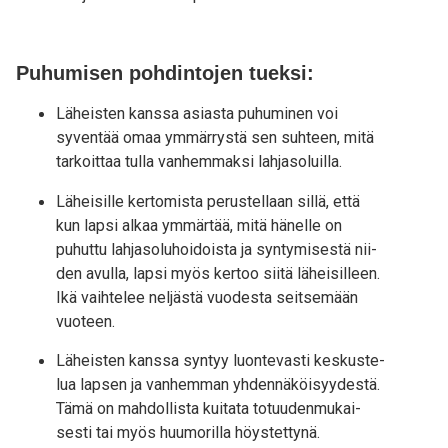
Puhumisen pohdintojen tueksi:
Läheis­ten kans­sa asias­ta puhu­mi­nen voi
syven­tää omaa ymmär­rys­tä sen suh­teen, mitä
tar­koit­taa tul­la van­hem­mak­si lahjasoluilla.
Lähei­sil­le ker­to­mis­ta perus­tel­laan sil­lä, että
kun lap­si alkaa ymmär­tää, mitä hänel­le on
puhut­tu lah­ja­so­lu­hoi­dois­ta ja syn­ty­mi­ses­tä nii­
den avul­la, lap­si myös ker­too sii­tä lähei­sil­leen.
Ikä vaih­te­lee nel­jäs­tä vuo­des­ta seit­se­mään
vuoteen.
Läheis­ten kans­sa syn­tyy luon­te­vas­ti kes­kus­te­
lua lap­sen ja van­hem­man yhden­nä­köi­syy­des­tä.
Tämä on mah­dol­lis­ta kui­ta­ta totuu­den­mu­kai­
ses­ti tai myös huu­mo­ril­la höystettynä.