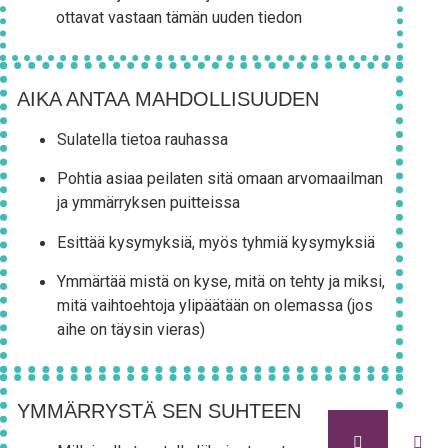
otta­vat vas­taan tämän uuden tiedon
AIKA ANTAA MAHDOLLISUUDEN
Sula­tel­la tie­toa rauhassa
Poh­tia asi­aa pei­la­ten sitä omaan arvo­maa­il­man
ja ymmär­ryk­sen puitteissa
Esit­tää kysy­myk­siä, myös tyh­miä kysymyksiä
Ymmär­tää mis­tä on kyse, mitä on teh­ty ja mik­si,
mitä vaih­toeh­to­ja yli­pää­tään on ole­mas­sa (jos
aihe on täy­sin vieras)
YMMÄRRYSTÄ SEN SUHTEEN