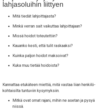
lahjasoluihin liittyen
Mitä tie­dät lahjoittajasta?
Min­kä ver­ran sait vai­kut­taa lahjoittajaan?
Mis­sä hoi­dot toteutettiin?
Kau­an­ko kes­ti, että tulit raskaaksi?
Kuin­ka pal­jon hoi­dot maksoivat?
Kuka muu tie­tää hoidoista?
Kan­nat­taa etu­kä­teen miet­tiä, mitä vas­taa lii­an hen­ki­lö­
koh­tai­sil­ta tun­tu­viin kysymyksiin.
Mit­kä ovat omat raja­ni, mihin ne ase­tan ja pysyä
niissä.