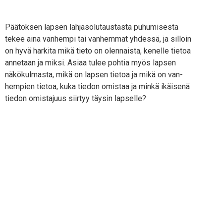
Pää­tök­sen lap­sen lah­ja­so­lu­taus­tas­ta puhu­mi­ses­ta
tekee aina van­hem­pi tai van­hem­mat yhdes­sä, ja sil­loin
on hyvä har­ki­ta mikä tie­to on olen­nais­ta, kenel­le tie­toa
anne­taan ja mik­si. Asi­aa tulee poh­tia myös lap­sen
näkö­kul­mas­ta, mikä on lap­sen tie­toa ja mikä on van­
hem­pien tie­toa, kuka tie­don omis­taa ja min­kä ikäi­se­nä
tie­don omis­ta­juus siir­tyy täy­sin lapselle?