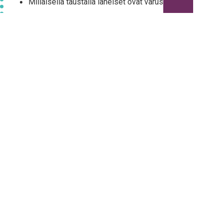
Mil­lai­sel­la taus­tal­la lähei­set ovat varustettuja.
Mil­lai­nen arvo­maa­il­ma ja maa­il­man­kat­so­mus
heil­lä on.
Lähei­sil­lä on oikeus muo­dos­taa oma käsi­tys ja
ymmär­rys asias­ta, mut­ta he eivät saa sen
nojal­la lou­ka­ta ketään.