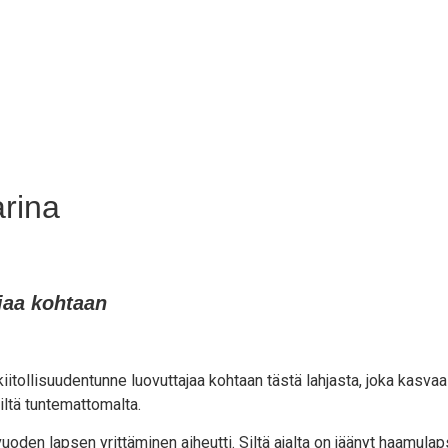
rina
ajaa kohtaan
i­tol­li­suu­den­tun­ne luo­vut­ta­jaa koh­taan täs­tä lah­jas­ta, joka kas­vaa
sil­tä tuntemattomalta.
o­den lap­sen yrit­tä­mi­nen aiheut­ti. Sil­tä ajal­ta on jää­nyt haa­mu­lap­s