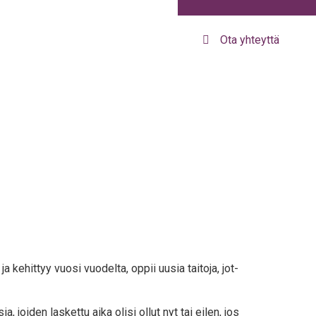
Ota yhteyttä
 ja kehit­tyy vuo­si vuo­del­ta, oppii uusia tai­to­ja, jot­
ia, joi­den las­ket­tu aika oli­si ollut nyt tai eilen, jos