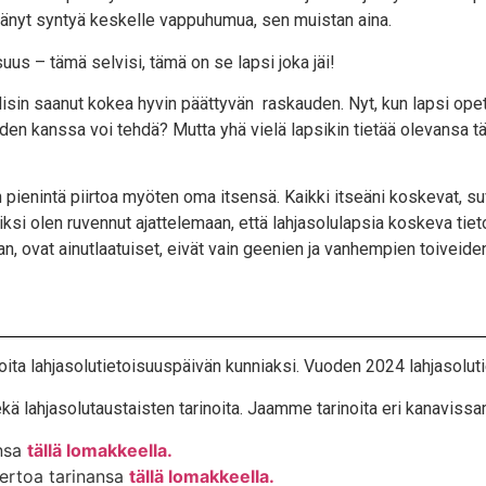
itä­nyt syn­tyä kes­kel­le vap­pu­hu­mua, sen muis­tan aina.
l­li­suus – tämä sel­vi­si, tämä on se lap­si joka jäi!
 oli­sin saa­nut kokea hyvin päät­ty­vän ras­kau­den. Nyt, kun lap­si opet
eu­den kans­sa voi teh­dä? Mut­ta yhä vie­lä lap­si­kin tie­tää ole­van­sa
pie­nin­tä piir­toa myö­ten oma itsen­sä. Kaik­ki itseä­ni kos­ke­vat, su
k­si olen ruven­nut ajat­te­le­maan, että lah­ja­so­lu­lap­sia kos­ke­va ti
aan, ovat ainut­laa­tui­set, eivät vain gee­nien ja van­hem­pien toi­vei­d
oi­ta lah­ja­so­lu­tie­toi­suus­päi­vän kun­niak­si. Vuo­den 2024 lah­ja­so­lu
lah­ja­so­lu­taus­tais­ten tari­noi­ta. Jaam­me tari­noi­ta eri kana­vis­sa
an­sa
täl­lä lomakkeella.
er­toa tari­nan­sa
täl­lä lomakkeella.