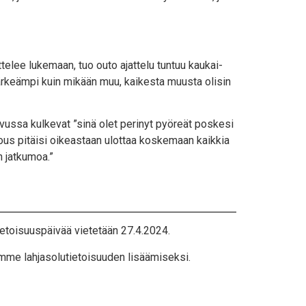
­te­lee luke­maan, tuo outo ajat­te­lu tun­tuu kau­kai­
 tär­keäm­pi kuin mikään muu, kai­kes­ta muus­ta oli­sin
vus­sa kul­ke­vat ”sinä olet peri­nyt pyö­reät pos­ke­si
e­tous pitäi­si oikeas­taan ulot­taa kos­ke­maan kaik­kia
en jatkumoa.”
­tie­toi­suus­päi­vää vie­te­tään 27.4.2024.
m­me lah­ja­so­lu­tie­toi­suu­den lisäämiseksi.