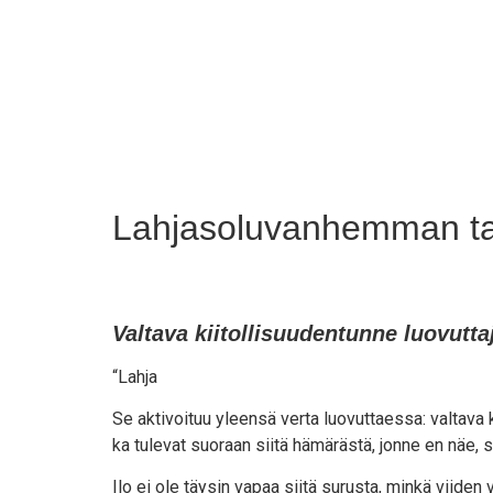
Lahjasoluvanhemman ta
Valtava kiitollisuudentunne luovutt
“Lah­ja
Se akti­voi­tuu yleen­sä ver­ta luo­vut­taes­sa: val­ta­va ki
ka tule­vat suo­raan sii­tä hämä­räs­tä, jon­ne en näe, 
Ilo ei ole täy­sin vapaa sii­tä surus­ta, min­kä vii­den vu