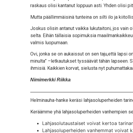
ras­kaus oli­si kan­ta­nut lop­puun asti. Yhden oli­si p
Mut­ta pääl­lim­mäi­si­nä tun­tei­na on sil­ti ilo ja kii­to
Jos­kus oli­sin anta­nut vaik­ka luku­tai­to­ni, jos vain
sel­ta. Eihän täl­lai­sia sopi­muk­sia maa­il­man­kaik­k
val­mis luopumaan.
Ovi, jon­ka se on aukais­sut on sen taju,että lap­si on 
minul­ta” –let­kau­tuk­set tys­sää­vät tähän lap­seen. Si
ihmi­siä. Kaik­kien kor­vat, sie­lus­ta nyt puhu­mat­ta­k
Nimi­merk­ki Riikka
Hel­mi­nau­ha-han­ke kerä­si lah­ja­so­lu­per­hei­den tari­n
Kerääm­me yhä lah­ja­so­lu­per­hei­den van­hem­pien sekä 
Lah­ja­so­lu­taus­tai­set voi­vat ker­toa tari­n
Lah­ja­so­lu­per­hei­den van­hem­mat voi­vat k