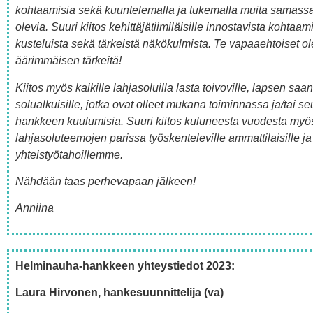
koh­taa­mi­sia sekä kuun­te­le­mal­la ja tuke­mal­la mui­ta samas­sa
ole­via. Suu­ri kii­tos kehit­tä­jä­tii­mi­läi­sil­le innos­ta­vis­ta koh­taa­m
kus­te­luis­ta sekä tär­keis­tä näkö­kul­mis­ta. Te vapaa­eh­toi­set ole
äärim­mäi­sen tärkeitä!
Kii­tos myös kai­kil­le lah­ja­so­luil­la las­ta toi­vo­vil­le, lap­sen saa­n
so­lual­kui­sil­le, jot­ka ovat olleet muka­na toi­min­nas­sa ja/tai se
hank­keen kuu­lu­mi­sia. Suu­ri kii­tos kulu­nees­ta vuo­des­ta myös
lah­ja­so­lu­tee­mo­jen paris­sa työs­ken­te­le­vil­le ammat­ti­lai­sil­le ja
yhteistyötahoillemme.
Näh­dään taas per­he­va­paan jälkeen!
Annii­na
Hel­mi­nau­ha-hank­keen yhteys­tie­dot 2023:
Lau­ra Hir­vo­nen, han­ke­suun­nit­te­li­ja (va)