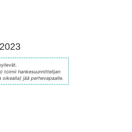
 2023
oi­mii han­ke­suun­nit­te­li­jan
­sa oikeal­la) jää perhevapaalle.