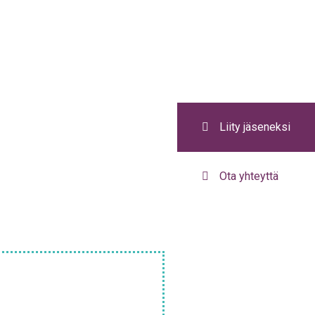
Liity jäseneksi
Ota yhteyttä