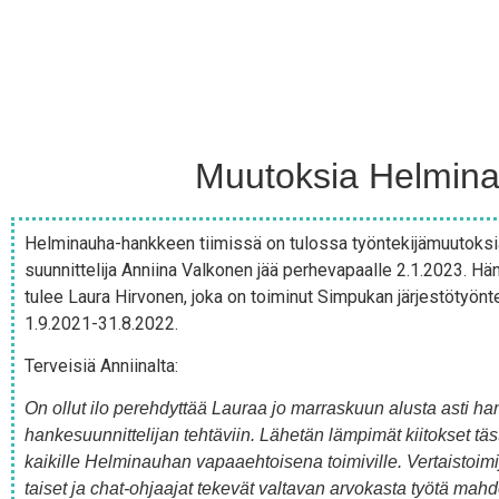
Muutoksia Helmina
Hel­mi­nau­ha-hank­keen tii­mis­sä on tulos­sa työn­te­ki­jä­muu­tok­s
suun­nit­te­li­ja Annii­na Val­ko­nen jää per­he­va­paal­le 2.1.2023. Hä
tulee Lau­ra Hir­vo­nen, joka on toi­mi­nut Sim­pu­kan jär­jes­tö­työn­te­
1.9.2021-31.8.2022.
Ter­vei­siä Anniinalta:
On ollut ilo pereh­dyt­tää Lau­raa jo mar­ras­kuun alus­ta asti ha
han­ke­suun­nit­te­li­jan teh­tä­viin. Lähe­tän läm­pi­mät kii­tok­set tä
kai­kil­le Hel­mi­nau­han vapaa­eh­toi­se­na toi­mi­vil­le. Ver­tais­toi­mi
tai­set ja chat-ohjaa­jat teke­vät val­ta­van arvo­kas­ta työ­tä mah­dol