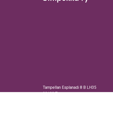
Tampellan Esplanadi 8 B LH35
33100 Tampere
simpukka@simpukkary.fi
+358 400 844 823