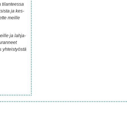
 tilan­tees­sa
i­sis­ta ja kes­
t­te meil­le
eil­le ja lah­ja­
u­ran­neet
 yhteis­työs­tä