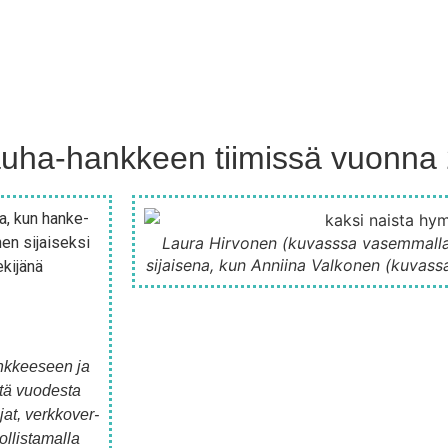
uha-hankkeen tiimissä vuonna
ia, kun han­ke­
nen sijai­sek­si
Lau­ra Hir­vo­nen (kuvass­sa vasem­mal­la) t
sijai­se­na, kun Annii­na Val­ko­nen (kuvas
ki­jä­nä
nk­kee­seen ja
s­tä vuo­des­ta
­jat, verk­ko­ver­
­lis­ta­mal­la