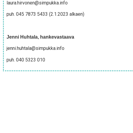
laura.hirvonen@simpukka.info
puh. 045 7873 5433 (2.1.2023 alkaen)
Jen­ni Huh­ta­la, hankevastaava
jenni.huhtala@simpukka.info
puh. 040 5323 010