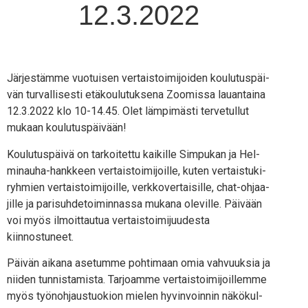
12.3.2022
Jär­jes­täm­me vuo­tui­sen ver­tais­toi­mi­joi­den kou­lu­tus­päi­
vän tur­val­li­ses­ti etä­kou­lu­tuk­se­na Zoo­mis­sa lau­an­tai­na
12.3.2022 klo 10-14.45. Olet läm­pi­mäs­ti ter­ve­tul­lut
mukaan koulutuspäivään!
Kou­lu­tus­päi­vä on tar­koi­tet­tu kai­kil­le Sim­pu­kan ja Hel­
mi­nau­ha-hank­keen ver­tais­toi­mi­joil­le, kuten ver­tais­tu­ki­
ryh­mien ver­tais­toi­mi­joil­le, verk­ko­ver­tai­sil­le, chat-ohjaa­
jil­le ja pari­suh­de­toi­min­nas­sa muka­na ole­vil­le. Päi­vään
voi myös ilmoit­tau­tua ver­tais­toi­mi­juu­des­ta
kiinnostuneet.
Päi­vän aika­na ase­tum­me poh­ti­maan omia vah­vuuk­sia ja
nii­den tun­nis­ta­mis­ta. Tar­joam­me ver­tais­toi­mi­joil­lem­me
myös työ­noh­jaus­tuo­kion mie­len hyvin­voin­nin näkö­kul­