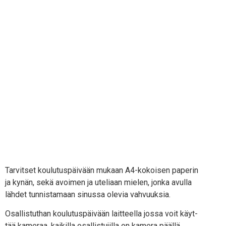
Tar­vit­set kou­lu­tus­päi­vään mukaan A4-kokoi­sen pape­rin
ja kynän, sekä avoi­men ja ute­li­aan mie­len, jon­ka avul­la
läh­det tun­nis­ta­maan sinus­sa ole­via vahvuuksia.
Osal­lis­tut­han kou­lu­tus­päi­vään lait­teel­la jos­sa voit käyt­
tää kame­raa, kai­kil­la osal­lis­tu­jil­la on kame­ra pääl­lä