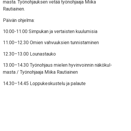
mas­ta. Työ­noh­jauk­sen vetää työ­noh­jaa­ja Mii­ka
Rautiainen.
Päi­vän ohjelma:
10.00-11.00 Sim­pu­kan ja ver­tais­ten kuulumisia
11.00–12.30 Omien vah­vuuk­sien tunnistaminen
12.30–13.00 Lou­nas­tau­ko
13.00–14.30 Työ­noh­jaus mie­len hyvin­voin­nin näkö­kul­
mas­ta / Työ­noh­jaa­ja Mii­ka Rautiainen
14.30–14.45 Lop­pu­kes­kus­te­lu ja palaute