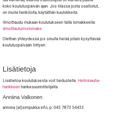
koko kou­lu­tus­päi­vän ajan. Jos tilas­sa jos­ta osal­lis­tut,
on mui­ta hen­ki­löi­tä, käy­tät­hän kuulokkeita.
Ilmoit­tau­du mukaan kou­lu­tuk­seen täl­lä lomak­keel­la:
ilmoit­tau­tu­mis­lo­ma­ke
.
Olet­han yhtey­des­sä jos sinul­la herää jotain kysyt­tä­vää
kou­lu­tus­päi­vään liittyen.
Lisätietoja
Lisä­tie­toa kou­lu­tuk­ses­ta voit tie­dus­tel­la
Hel­mi­nau­ha-
hank­keen
hankesuunnittelijalta
Anniina Valkonen
annii­na (at)simpukka.info, p. 045 7873 54433