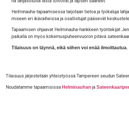
nä lah­ja­so­luil­la las­ta toi­vo­vat ja lap­sen saaneet.
Hel­mi­nau­ha-tapaa­mi­ses­sa tar­jo­taan tie­toa ja työ­ka­lu­ja lah­ja
mi­seen eri ikä­vai­heis­sa ja osal­lis­tu­jat pää­se­vät kes­kus­te
Tapaa­mi­sen ohjaa­vat Hel­mi­nau­ha-hank­keen työn­te­ki­jät Jen­n
pai­kal­la on myös koke­mus­pu­heen­vuo­ron pitä­vä sateen­kaa
Tilai­suus on täyn­nä, eikä sii­hen voi enää ilmoittautua.
Tilai­suus jär­jes­te­tään yhteis­työs­sä Tam­pe­reen seu­dun Sateen­ka
Nou­da­tam­me tapaa­mi­sis­sa
ja
Hel­mi­nau­han
Sateen­kaa­ri­pe