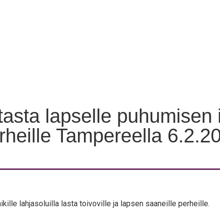
asta lapselle puhumisen i
rheille Tampereella 6.2.2
le lah­ja­so­luil­la las­ta toi­vo­vil­le ja lap­sen saa­neil­le perheille.