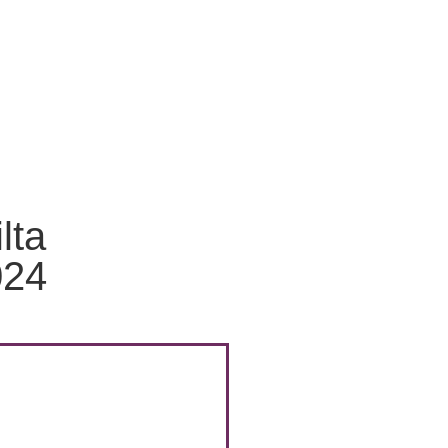
lta
024