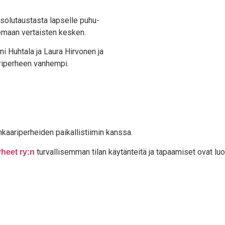
­so­lu­taus­tas­ta lap­sel­le puhu­
­le­maan ver­tais­ten kesken.
i Huh­ta­la ja Lau­ra Hir­vo­nen ja
­ri­per­heen vanhempi.
a­ri­per­hei­den pai­kal­lis­tii­min kanssa.
tur­val­li­sem­man tilan käy­tän­tei­tä ja tapaa­mi­set ovat l
r­heet ry:n