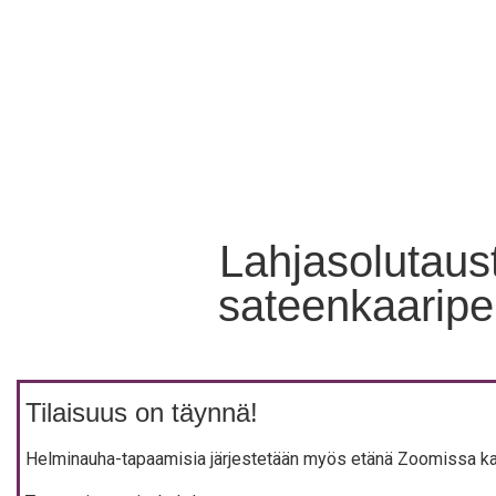
Lahjasolutaust
sateenkaaripe
Tilaisuus on täynnä!
Hel­mi­nau­ha-tapaa­mi­sia jär­jes­te­tään myös etä­nä Zoo­mis­sa kai­kil­