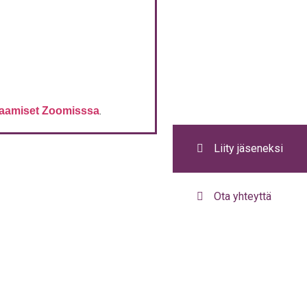
.
aa­mi­set Zoo­miss­sa
Liity jäseneksi
Ota yhteyttä