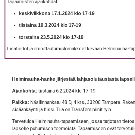
Tapaa­mis­ten ajankohdat:
kes­ki­viik­ko­na 17.1.2024 klo 17-19
tiis­tai­na 19.3.2024 klo 17-19
tors­tai­na 23.5.2024 klo 17-19
Lisä­tie­dot ja ilmoit­tau­tu­mis­lo­mak­keet kevään Hel­mi­nau­ha-ta
Hel­mi­nau­ha-han­ke jär­jes­tää lah­ja­so­lu­taus­tas­ta lap­se
tiis­tai­na 6.2.2024 klo 17-19.
Ajan­koh­ta:
Näsi­lin­nan­ka­tu 48 D, 4 krs., 33200 Tam­pe­re. Rake
Paik­ka:
sisään­käyn­ti ja his­si. Tila on Trans­fe­mi­nii­nit ry:n.
Ter­ve­tu­loa Hel­mi­nau­ha-tapaa­mi­seen, jos­sa tar­jo­taan tie­toa 
lap­sel­le puhu­mi­sen tee­mois­ta. Tapaa­mi­seen ovat ter­ve­tul­le