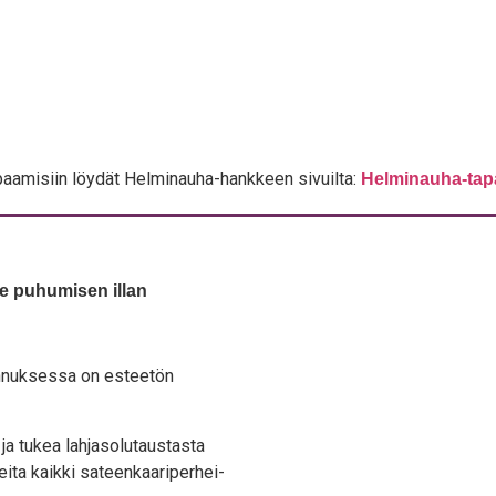
paa­mi­siin löy­dät Hel­mi­nau­ha-hank­keen sivuil­ta:
Hel­mi­nau­ha-tap
l­le puhu­mi­sen illan
n­nuk­ses­sa on estee­tön
ja tukea lah­ja­so­lu­taus­tas­ta
i­ta kaik­ki sateen­kaa­ri­per­hei­