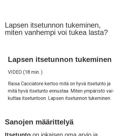
Lapsen itsetunnon tukeminen,
miten vanhempi voi tukea lasta?
Lapsen itsetunnon tukeminen
VIDEO (18 min. )
Rai­sa Caccia­to­re ker­too mitä on hyvä itse­tun­to ja
mitä hyvä itse­tun­to ennus­taa. Miten ympä­ris­tö vai­
kut­taa itse­tun­toon. Lap­sen itse­tun­non tuke­mi­nen.
Sanojen määrittelyä
Itsetunto
on jokaisen oma arvio ja