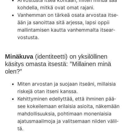
koh­del­la, mit­kä ovat omat raja­ni.
Van­hem­man on tär­keä osa­ta arvos­taa itse­
ään ja sanoit­taa sitä arjes­sa, lap­si oppii
mal­lin­ta­mi­sen kaut­ta van­hem­mal­ta itsear­
vos­tus­ta.
Minäkuva
(identiteetti) on yksilöllinen
käsitys omasta itsestä: ”Millainen minä
olen?”
Miten arvos­tan ja suo­jaan itseä­ni, mil­lai­sia
ris­ke­jä otan itse­ni kans­sa.
Kehit­ty­mi­nen edel­lyt­tää, että ihmi­nen pää­
see kokei­le­maan eri­lai­sia asioi­ta, näke­mään
mah­dol­li­suuk­sia, poh­ti­maan monen­lai­sia
aja­tus­maa­il­mo­ja ja valit­se­maan nii­den välil­
tä.