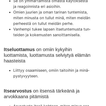
Se on ymmär­tä­mis­tä omas­ta käy­tök­ses­tä
ja rea­goin­nis­ta eri asioi­hin.
Omien juu­rien ja oman tari­nan tun­te­mis­ta,
miten minus­ta on tul­lut minä, miten mei­dän
per­hees­tä on tul­lut mei­dän per­he.
Van­hem­pi tukee lap­sen itse­tun­te­mus­ta tun­
tei­den ja koke­mus­ten sanoit­ta­mi­sel­la.
Itseluottamus
on omiin kykyihin
luottamista, luottamusta selviytyä elämän
haasteista
Liit­tyy osaa­mi­seen, omiin tai­toi­hin ja minä­
pys­ty­vyy­teen.
Itsearvostus
on itsensä tärkeänä ja
arvokkaana pitämistä
Arvos­tus­ta itseä koh­taan, miten minua saa