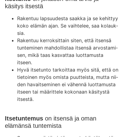
käsitys itsestä
Raken­tuu lap­suu­des­ta saak­ka ja se kehit­tyy
koko elä­män ajan. Se vaih­te­lee, saa kolauk­
sia.
Raken­tuu ker­rok­sit­tain siten, että itsen­sä
tun­te­mi­nen mah­dol­lis­taa itsen­sä arvos­ta­mi­
sen, mikä taas kas­vat­taa luot­ta­mus­ta
itseen.
Hyvä itse­tun­to tar­koit­taa myös sitä, että on
tie­toi­nen myös omis­ta puut­teis­ta, mut­ta nii­
den havait­se­mi­nen ei vähen­nä luot­ta­mus­ta
itseen tai mää­rit­te­le koko­naan käsi­tys­tä
itses­tä.
Itsetuntemus
on itsensä ja oman
elämänsä tuntemista