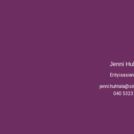
Jenni Hu
Erityisasian
jenni.huhtala@si
040 5323