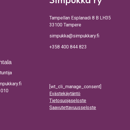
Simpukka ry
Tampellan Esplanadi 8 B LH35
33100 Tampere
simpukka@simpukkary.fi
+358 400 844 823
htala
tuntija
mpukkary.fi
[wt_cli_manage_consent]
 010
Evästekäytäntö
Tietosuojaseloste
Saavutettavuusseloste