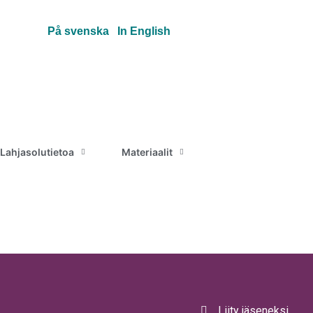
På svenska
In English
Lahjasolutietoa
Materiaalit
Liity jäseneksi