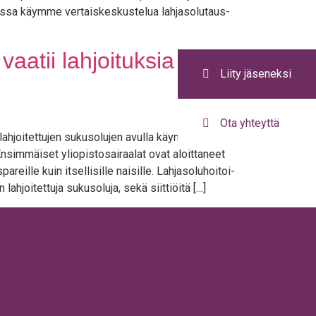
s­sa käym­me ver­tais­kes­kus­te­lua lah­ja­so­lu­taus­
aatii lahjoituksia
Liity jäseneksi
Ota yhteyttä
ah­joi­tet­tu­jen sukuso­lu­jen avul­la käyn­nis­ty­vät yli­
Ensim­mäi­set yli­opis­to­sai­raa­lat ovat aloit­ta­neet
­reil­le kuin itsel­li­sil­le nai­sil­le. Lah­ja­so­lu­hoi­toi­
lah­joi­tet­tu­ja sukuso­lu­ja, sekä siittiöitä […]