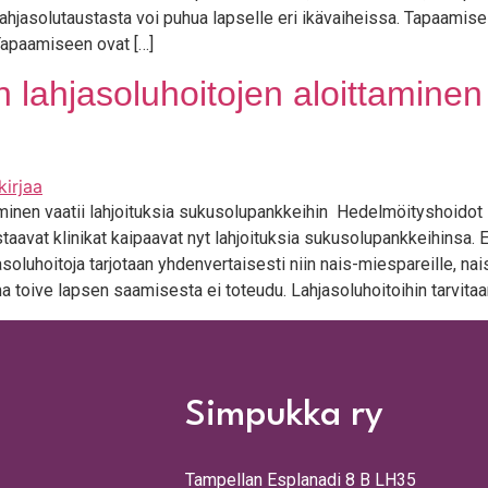
­ja­so­lu­taus­tas­ta voi puhua lap­sel­le eri ikä­vai­heis­sa. Tapaa­mi­se
. Tapaa­mi­seen ovat […]
 lahjasoluhoitojen aloittaminen v
a­mi­nen vaa­tii lah­joi­tuk­sia sukuso­lu­pank­kei­hin Hedel­möi­tys­hoi­dot l
taa­vat kli­ni­kat kai­paa­vat nyt lah­joi­tuk­sia sukuso­lu­pank­kei­hin­sa. 
so­lu­hoi­to­ja tar­jo­taan yhden­ver­tai­ses­ti niin nais-mies­pa­reil­le, nais­pa
oi­ve lap­sen saa­mi­ses­ta ei toteu­du. Lah­ja­so­lu­hoi­toi­hin tar­vi­taan 
Simpukka ry
Tampellan Esplanadi 8 B LH35