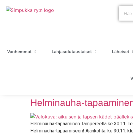
Vanhemmat
Lahjasolutaustaiset
Läheiset
V
Helminauha-tapaaminen
Hel­mi­nau­ha-tapaa­mi­nen Tam­pe­reel­la ke 30.11. Ter­v
Hel­mi­nau­ha-tapaa­mi­seen! Ajan­koh­ta: ke 30.11. klo