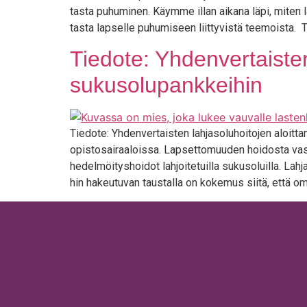
tas­ta puhu­mi­nen. Käym­me illan aika­na läpi, miten lah
tas­ta lap­sel­le puhu­mi­seen liit­ty­vis­tä tee­mois­ta
Tiedote: Yhdenvertaisten
sukusolupankkeihin
Tie­do­te: Yhden­ver­tais­ten lah­ja­so­lu­hoi­to­jen aloit­t
opis­to­sai­raa­lois­sa. Lap­set­to­muu­den hoi­dos­ta vas­
hedel­möi­tys­hoi­dot lah­joi­te­tuil­la sukuso­luil­la. Lah­ja­
hin hakeu­tu­van taus­tal­la on koke­mus sii­tä, että oma t