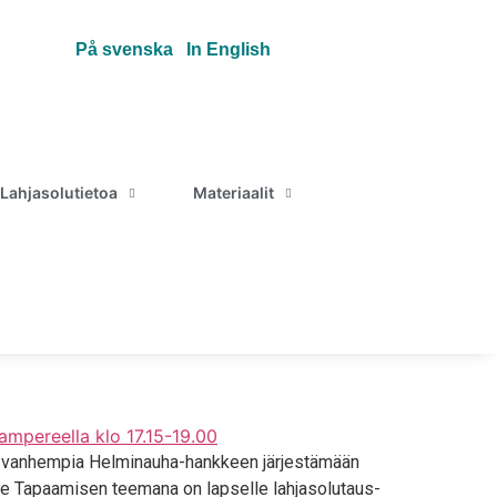
På svenska
In English
Lahjasolutietoa
Materiaalit
ta van­hem­pia Hel­mi­nau­ha-hank­keen jär­jes­tä­mään
 Tapaa­mi­sen tee­ma­na on lap­sel­le lah­ja­so­lu­taus­