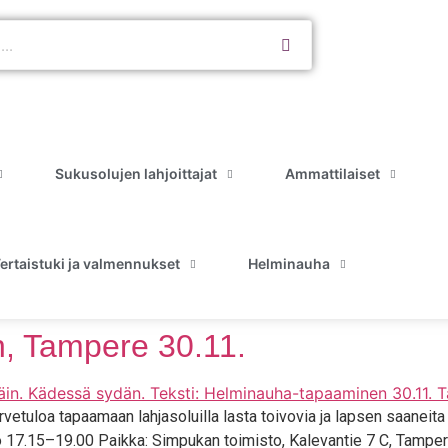
Sukusolujen lahjoittajat
Ammattilaiset
ertaistuki ja valmennukset
Helminauha
, Tampere 30.11.
e­tu­loa tapaa­maan lah­ja­so­luil­la las­ta toi­vo­via ja lap­sen saa­nei­
 17.15–19.00 Paik­ka: Sim­pu­kan toi­mis­to, Kale­van­tie 7 C, Tam­pe­re